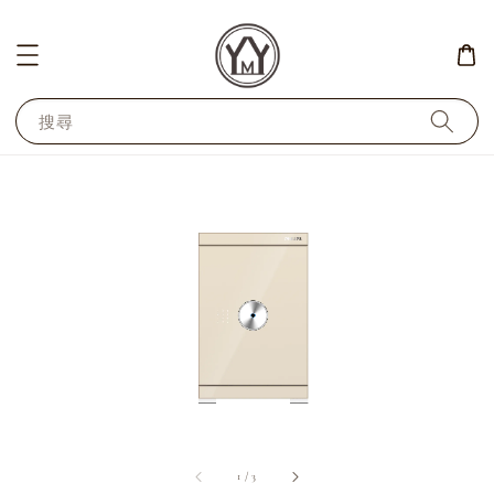
搜尋
1
/
3