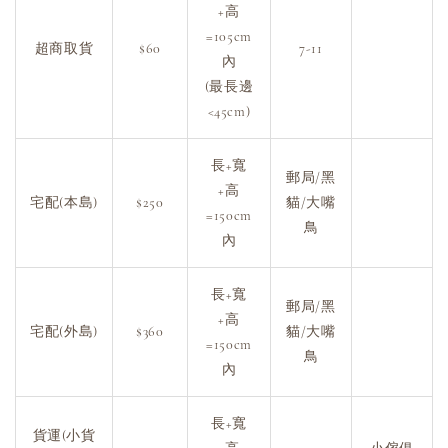
+高
=105cm
超商取貨
$60
7-11
內
(最長邊
<45cm)
長+寬
郵局/黑
+高
宅配(本島)
$250
貓/大嘴
=150cm
鳥
內
長+寬
郵局/黑
+高
宅配(外島)
$360
貓/大嘴
=150cm
鳥
內
長+寬
貨運(小貨