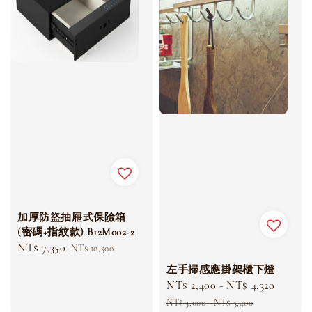
加厚防盜抽屜式保險箱
(密碼+指紋款) B12M002-2
Sale
NT$ 7,350
Regular
NT$ 10,500
price
price
左手掃感應掛架櫃下燈
Sale
NT$ 2,400
-
NT$ 4,320
Regul
price
price
NT$ 3,000
-
NT$ 5,400