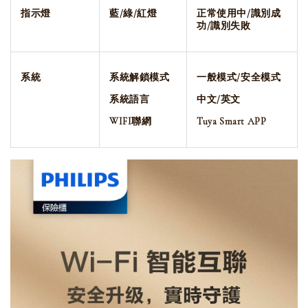
指示燈
藍/綠/紅燈
正常使用中/識別成
功/識別失敗
系統
系統解鎖模式
一般模式/安全模式
系統語言
中文/英文
WIFI聯網
Tuya Smart APP