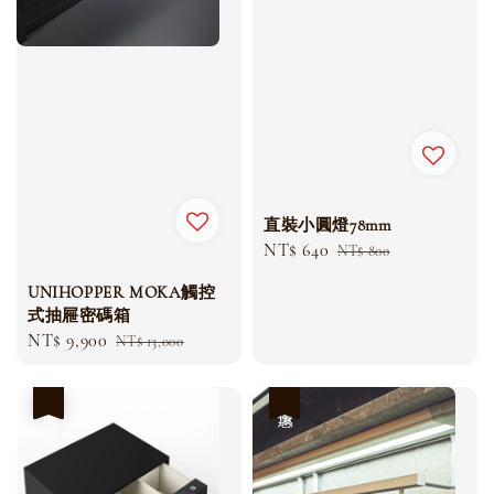
直裝小圓燈78mm
Sale
NT$ 640
Regular
NT$ 800
price
price
UNIHOPPER MOKA觸控
式抽屜密碼箱
Sale
NT$ 9,900
Regular
NT$ 13,000
price
price
優惠
優惠