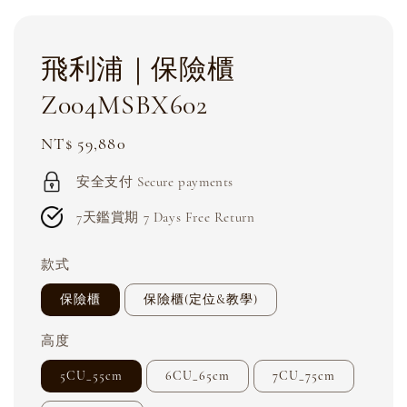
飛利浦｜保險櫃
Z004MSBX602
Regular
NT$ 59,880
price
安全支付 Secure payments
7天鑑賞期 7 Days Free Return
款式
保險櫃
保險櫃(定位&教學)
高度
5CU_55cm
6CU_65cm
7CU_75cm