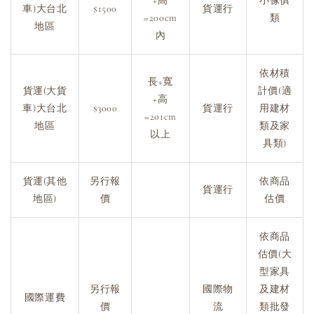
+高
小傢俱
車)大台北
$1500
貨運行
=200cm
類
地區
內
依材積
長+寬
貨運(大貨
計價(適
+高
車)大台北
$3000
貨運行
用建材
=201cm
地區
類及家
以上
具類)
貨運(其他
另行報
依商品
貨運行
地區)
價
估價
依商品
估價(大
型家具
另行報
國際物
及建材
國際運費
價
流
類批發