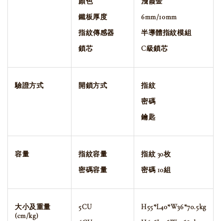
顏色
淺霞金
鐵板厚度
6mm/10mm
指紋傳感器
半導體指紋模組
鎖芯
C級鎖芯
驗證方式
開鎖方式
指紋
密碼
鑰匙
容量
指紋容量
指紋 30枚
密碼容量
密碼 10
組
大小及重量
5CU
H55*L40*W36*70.5kg
(cm/kg)