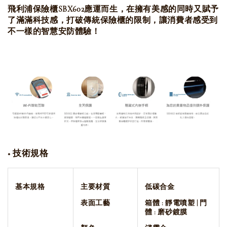
飛利浦保險櫃SBX602應運而生，在擁有美感的同時又賦予
了滿滿科技感，打破傳統保險
櫃的限制，讓消費者感受到
不一樣的智慧安防體驗！
◆
技術規格
基本規格
主要材質
低碳合金
表面工藝
箱體 : 靜電噴塑 | 門
體 : 磨砂
鍍膜