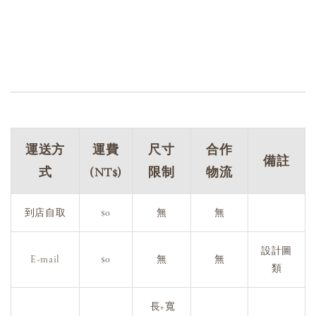
運送方
運費
尺寸
合作
備註
式
(NT$)
限制
物流
到店自取
$0
無
無
設計圖
E-mail
$0
無
無
類
長+寬