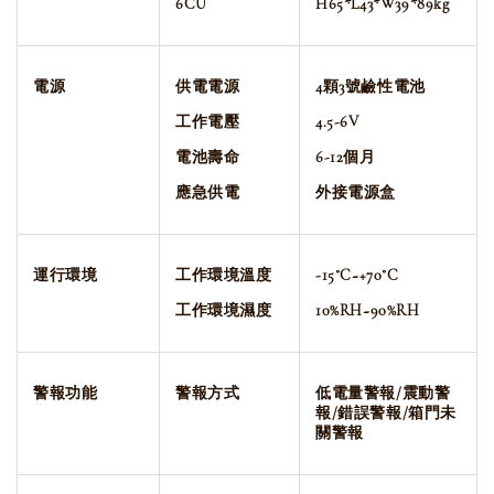
6CU
H65*L43*W39*89kg
電源
供電電源
4
顆3
號鹼性電池
工作電壓
4.5-6V
電池壽命
6-12
個月
應急供電
外接電源盒
運行環境
工作環境溫度
-15
˚C~+70
˚C
工作環境濕度
10%RH~90%RH
警報功能
警報方式
低電量警報/
震動警
報/錯誤警報/箱
門未
關警報