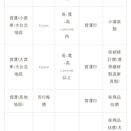
長+寬
貨運(小貨
+高
小傢俱
車)大台北
$1500
貨運行
=200cm
類
地區
內
依材積
長+寬
貨運(大貨
計價(適
+高
車)大台北
$3000
貨運行
用建材
=201cm
地區
類及家
以上
具類)
貨運(其他
另行報
依商品
貨運行
地區)
價
估價
依商品
估價(大