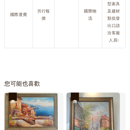
型家具
另行報
國際物
及建材
國際運費
價
流
類批發
出口請
洽客服
人員)
您可能也喜歡
優惠
優惠