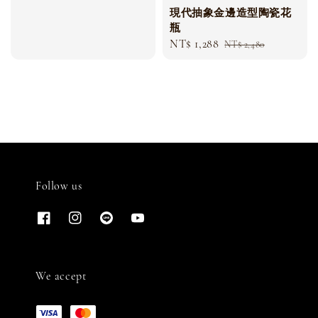
price
price
現代抽象金邊造型陶瓷花
瓶
Sale
NT$ 1,288
Regular
NT$ 2,480
price
price
Follow us
We accept