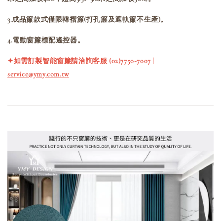
3.成品簾款式僅限韓褶簾(打孔簾及遮軌簾不生產)。
4.電動窗簾標配遙控器。
✦如需訂製智能窗簾請洽詢客服 (02)7750-7007 |
service@ymy.com.tw