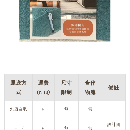
運送方
運費
尺寸
合作
備註
式
(NT$)
限制
物流
到店自取
$0
無
無
設計圖
E-mail
$0
無
無