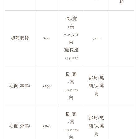
類
長+寬
+高
=105cm
超商取貨
$60
7-11
內
(最長邊
<45cm)
長+寬
郵局/黑
+高
宅配(本島)
$250
貓/大嘴
=150cm
鳥
內
長+寬
郵局/黑
+高
宅配(外島)
$360
貓/大嘴
=150cm
鳥
內