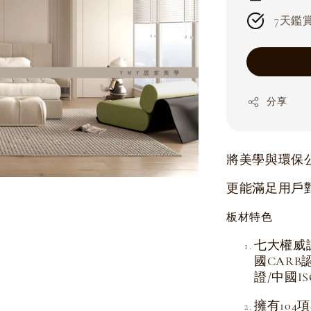
7天鑑賞期
分享
將美學與環保
更能滿足用戶
板材特色
七大權威
國CARB
證/中國I
擁有104