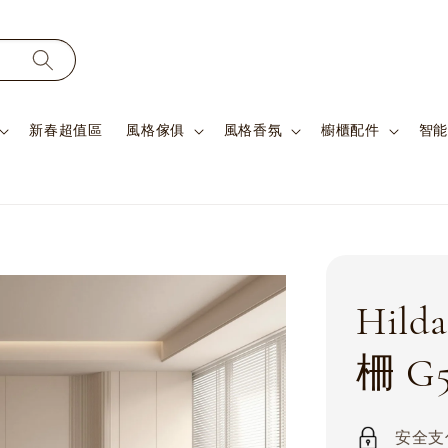
新春超值區
風格傢俱
風格香氛
櫥櫃配件
智能
Hil
柵 G5
安全支付 