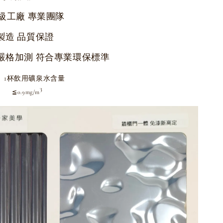
級工廠 專業團隊
製造 品質保證
嚴格加測 符合專業環保標準
1杯飲用礦泉水含量
3
3
≦0.9mg/m