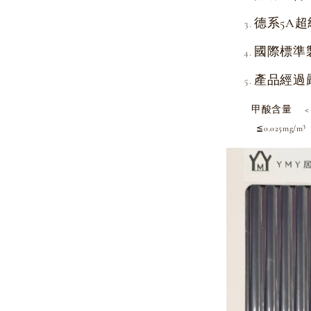
德系5A超
國際標準
產品經過
甲酸含量 < 
≦0.025mg/m