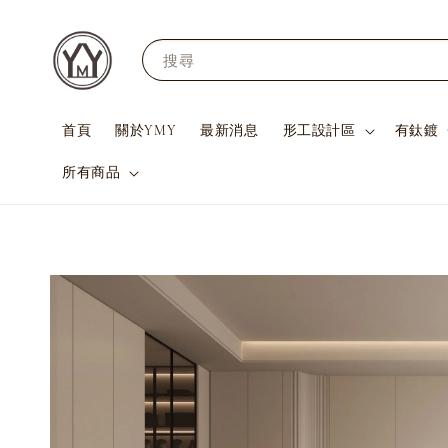
搜尋
首頁
關於YMY
最新消息
形工設計區
有鈦鍍
所有商品