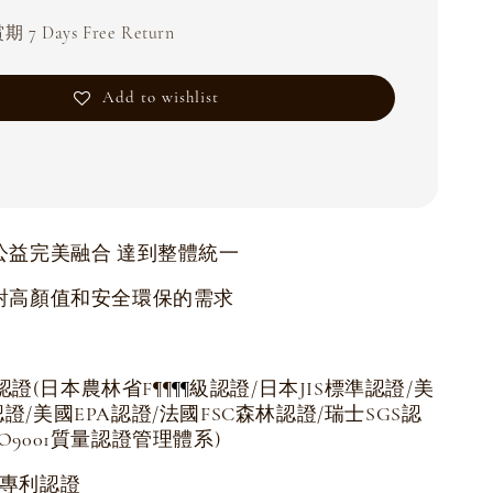
 7 Days Free Return
Add to wishlist
公益完美融合 達到整體統一
對高顏值和安全環保的需求
認證(日本農林省F
級認證/日本JIS標準認證/美
¶
¶
¶
¶
認證/美國EPA認證/法國FSC森林認證/瑞士SGS認
SO9001質量認證管理體系)
項專利認證