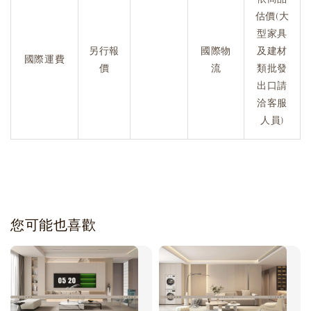
估價(大
型家具
另行報
國際物
及建材
國際運費
價
流
類批發
出口請
洽客服
人員)
您可能也喜歡