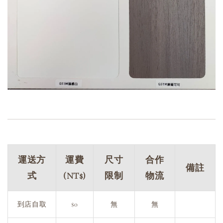
運送方
運費
尺寸
合作
備註
式
(NT$)
限制
物流
到店自取
$0
無
無