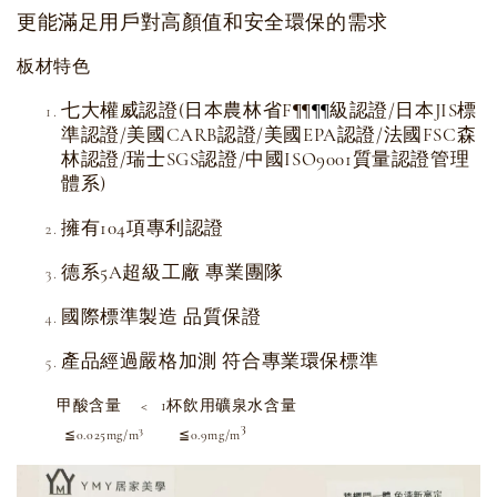
更能滿足用戶對高顏值和安全環保的需求
板材特色
七大權威認證(日本農林省F
級認證/日本JIS標
¶
¶
¶
¶
準認證/美國CARB認證/美國EPA認證/法國FSC森
林認證/瑞士SGS認證/中國ISO9001質量認證管理
體系)
擁有104項專利認證
德系5A超級工廠 專業團隊
國際標準製造 品質保證
產品經過嚴格加測 符合專業環保標準
甲酸含量 < 1杯飲用礦泉水含量
3
3
≦0.025mg/m
≦0.9mg/m