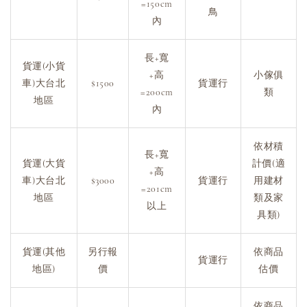
=150cm
鳥
內
長+寬
貨運(小貨
+高
小傢俱
車)大台北
$1500
貨運行
=200cm
類
地區
內
依材積
長+寬
貨運(大貨
計價(適
+高
車)大台北
$3000
貨運行
用建材
=201cm
地區
類及家
以上
具類)
貨運(其他
另行報
依商品
貨運行
地區)
價
估價
依商品