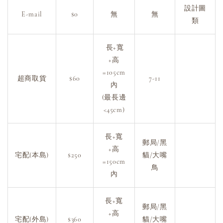
設計圖
E-mail
$0
無
無
類
長+寬
+高
=105cm
超商取貨
$60
7-11
內
(最長邊
<45cm)
長+寬
郵局/黑
+高
宅配(本島)
$250
貓/大嘴
=150cm
鳥
內
長+寬
郵局/黑
+高
宅配(外島)
$360
貓/大嘴