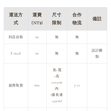
運送方
運費
尺寸
合作
備註
式
(NT$)
限制
物流
到店自取
$0
無
無
設計圖
E-mail
$0
無
無
類
長+寬
+高
=105cm
超商取貨
$60
7-11
內
(最長邊
<45cm)