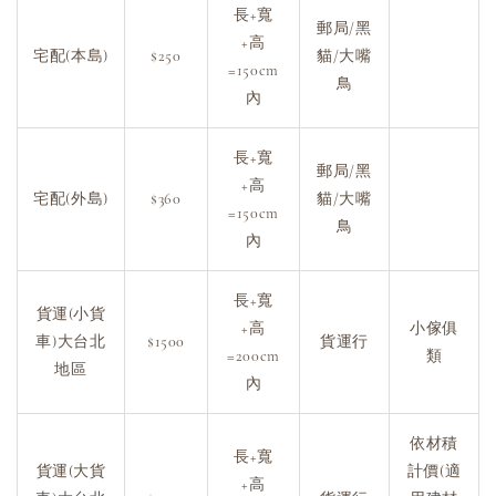
長+寬
郵局/黑
+高
宅配(本島)
$250
貓/大嘴
=150cm
鳥
內
長+寬
郵局/黑
+高
宅配(外島)
$360
貓/大嘴
=150cm
鳥
內
長+寬
貨運(小貨
+高
小傢俱
車)大台北
$1500
貨運行
=200cm
類
地區
內
依材積
長+寬
貨運(大貨
計價(適
+高