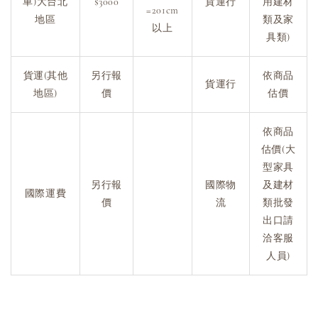
車)大台北
$3000
貨運行
用建材
=201cm
地區
類及家
以上
具類)
貨運(其他
另行報
依商品
貨運行
地區)
價
估價
依商品
估價(大
型家具
另行報
國際物
及建材
國際運費
價
流
類批發
出口請
洽客服
人員)