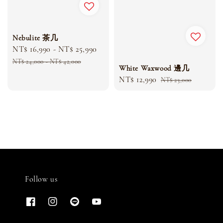
Nebulite 茶几
Sale
NT$ 16,990
-
NT$ 25,990
Regular
price
price
NT$ 24,000
-
NT$ 42,000
White Waxwood 邊几
Sale
NT$ 12,990
Regular
NT$ 23,000
price
price
Follow us