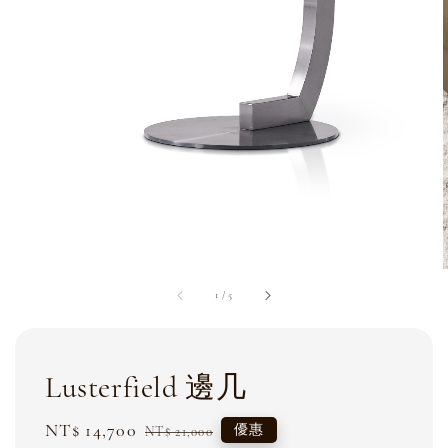
1
/
5
Lusterfield 邊几
Sale
NT$ 14,700
Regular
優惠
NT$ 21,000