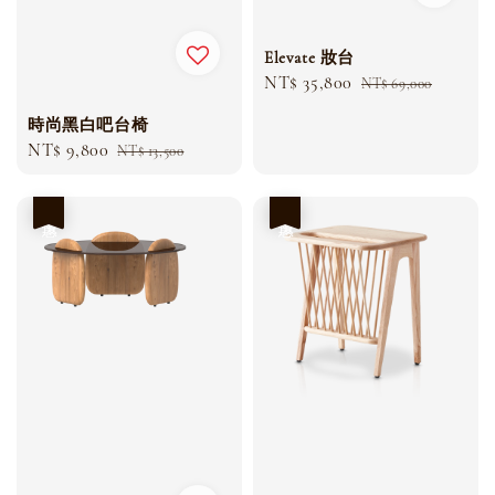
Elevate 妝台
Sale
NT$ 35,800
Regular
NT$ 69,000
price
price
時尚黑白吧台椅
Sale
NT$ 9,800
Regular
NT$ 13,500
price
price
優惠
優惠