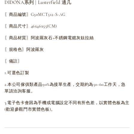
DIDONA系列 | Lusterfield 邊几
〖商品編號〗G50MCT512-S-AG
〖商品尺寸〗46x46x55(CM)
〖商品材質〗阿波羅灰石+不銹鋼電鍍灰鈦拉絲
〖規格色〗阿波羅灰
〖備註〗
1.可選色訂製
2.本公司傢俱類產品90%為接單生產，交期約為50-60工作天，急
單請洽詢客服。
3.電子色卡會因為手機或電腦設定不同有所色差，以實體色板為主
(歡迎參觀門市實體色板)。