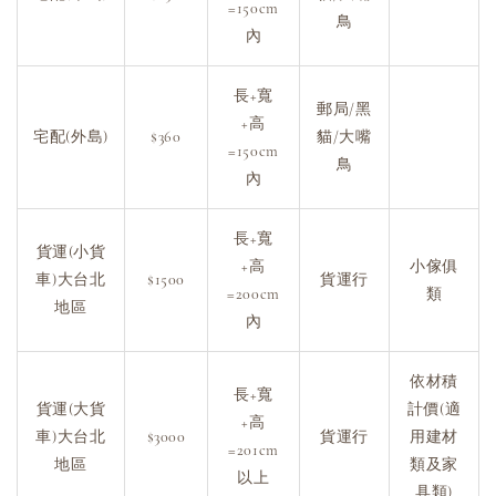
=150cm
鳥
內
長+寬
郵局/黑
+高
宅配(外島)
$360
貓/大嘴
=150cm
鳥
內
長+寬
貨運(小貨
+高
小傢俱
車)大台北
$1500
貨運行
=200cm
類
地區
內
依材積
長+寬
貨運(大貨
計價(適
+高
車)大台北
$3000
貨運行
用建材
=201cm
地區
類及家
以上
具類)