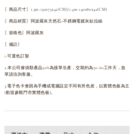
〖商品尺寸〗1.3m-130x75x42(CM)/
1.4m-140x80x42(CM)
〖商品材質〗阿波羅灰天然石+不銹鋼電鍍灰鈦拉絲
〖規格色〗阿波羅灰
〖備註〗
1.可選色訂製
2.本公司傢俱類產品90%為接單生產，交期約為50-60工作天，急
單請洽詢客服。
3.電子色卡會因為手機或電腦設定不同有所色差，以實體色板為主
(歡迎參觀門市實體色板)。