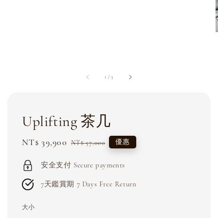
1
/
3
Uplifting 茶几
Sale
NT$ 39,900
Regular
優惠
NT$ 57,000
price
price
安全支付 Secure payments
7天鑑賞期 7 Days Free Return
大小