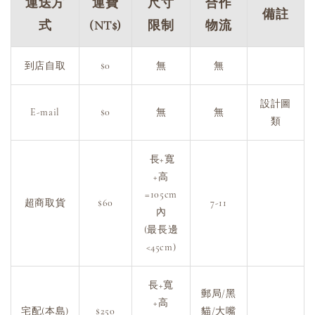
運送方
運費
尺寸
合作
備註
式
(NT$)
限制
物流
到店自取
$0
無
無
設計圖
E-mail
$0
無
無
類
長+寬
+高
=105cm
超商取貨
$60
7-11
內
(最長邊
<45cm)
長+寬
郵局/黑
+高
宅配(本島)
$250
貓/大嘴