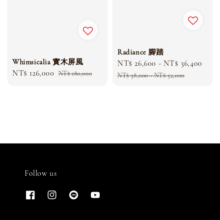
Radiance 腳踏
Whimsicalia 實木屏風
Sale
NT$ 26,600
-
NT$ 36,400
Reg
Sale
NT$ 126,000
Regular
NT$ 180,000
price
pric
NT$ 38,000
-
NT$ 52,000
price
price
Follow us