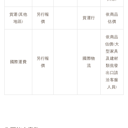
貨運(其他
另行報
依商品
貨運行
地區)
價
估價
依商品
估價(大
型家具
另行報
國際物
及建材
國際運費
價
流
類批發
出口請
洽客服
人員)