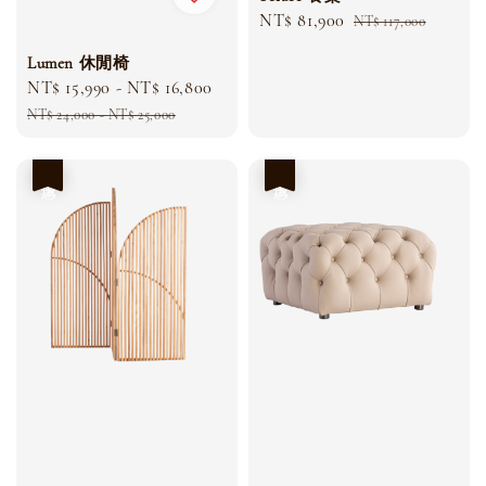
Sale
NT$ 81,900
Regular
NT$ 117,000
price
price
Lumen 休閒椅
Sale
NT$ 15,990
-
NT$ 16,800
Regular
price
price
NT$ 24,000
-
NT$ 25,000
優惠
優惠