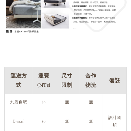
運送方
運費
尺寸
合作
備註
式
(NT$)
限制
物流
到店自取
$0
無
無
設計圖
E-mail
$0
無
無
類