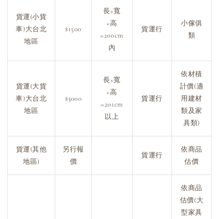
長+寬
貨運(小貨
+高
小傢俱
車)大台北
$1500
貨運行
=200cm
類
地區
內
依材積
長+寬
貨運(大貨
計價(適
+高
車)大台北
$3000
貨運行
用建材
=201cm
地區
類及家
以上
具類)
貨運(其他
另行報
依商品
貨運行
地區)
價
估價
依商品
估價(大
型家具