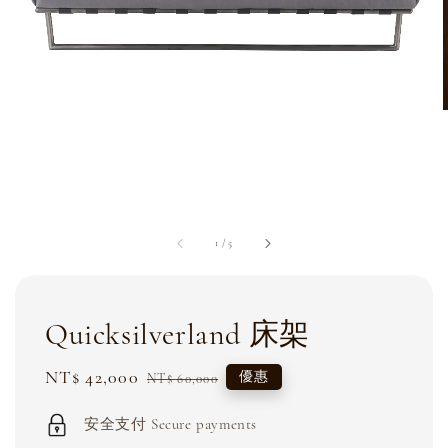
1
/
5
Quicksilverland 床架
Sale
NT$ 42,000
Regular
優惠
NT$ 60,000
price
price
安全支付 Secure payments