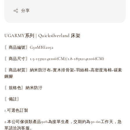
分享
UGARMY系列 | Quicksilverland 床架
〖商品編號〗G50MBE2052
〖商品尺寸〗1.5-153x214x106(CM)/
1.8-183x214x106(CM)
〖商品材質〗納米防汙布+實木排骨架+羽絲棉+高密度海棉+碳素
鋼腳
〖規格色〗納米防汙
〖備註〗
1.可選色訂製
2.本公司傢俱類產品90%為接單生產，交期約為50-60工作天，急
單請洽詢客服。