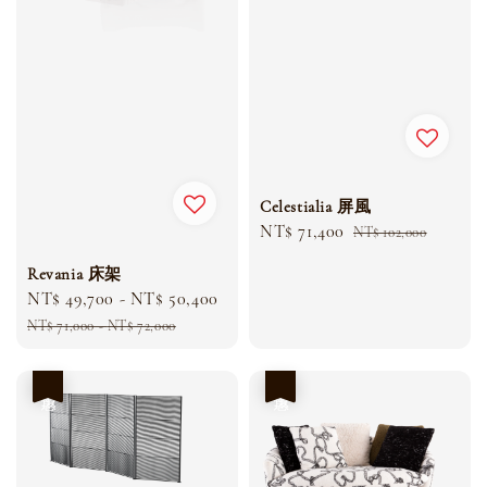
Celestialia 屏風
Sale
NT$ 71,400
Regular
NT$ 102,000
price
price
Revania 床架
Sale
NT$ 49,700
-
NT$ 50,400
Regular
price
price
NT$ 71,000
-
NT$ 72,000
優惠
優惠