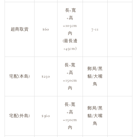
長+寬
+高
=105cm
超商取貨
$60
7-11
內
(最長邊
<45cm)
長+寬
郵局/黑
+高
宅配(本島)
$250
貓/大嘴
=150cm
鳥
內
長+寬
郵局/黑
+高
宅配(外島)
$360
貓/大嘴
=150cm
鳥
內