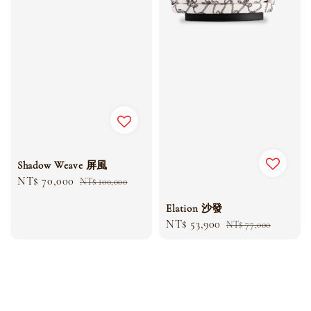
Shadow Weave 屏風
Sale
NT$ 70,000
Regular
NT$ 100,000
price
price
Elation 沙發
Sale
NT$ 53,900
Regular
NT$ 77,000
price
price