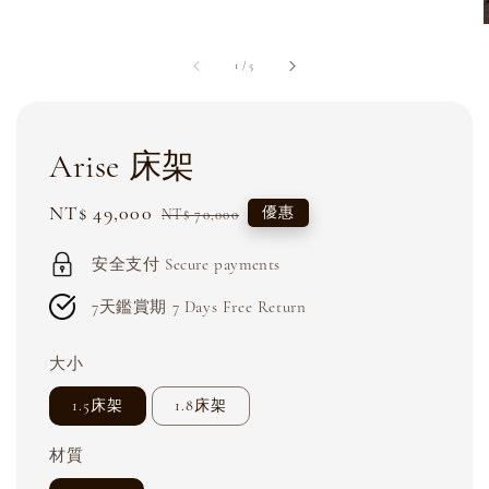
1
/
5
Arise 床架
Sale
NT$ 49,000
Regular
優惠
NT$ 70,000
price
price
安全支付 Secure payments
7天鑑賞期 7 Days Free Return
大小
1.5床架
1.8床架
材質