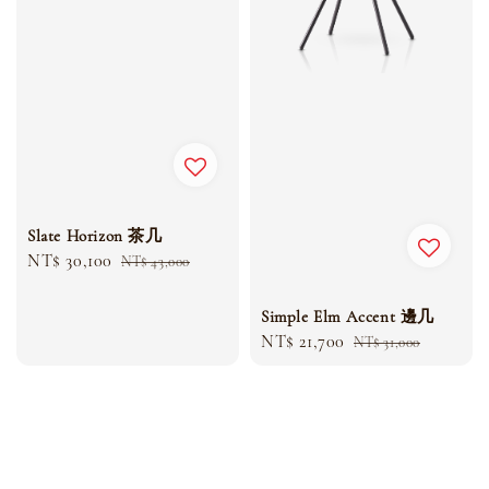
Slate Horizon 茶几
Sale
NT$ 30,100
Regular
NT$ 43,000
price
price
Simple Elm Accent 邊几
Sale
NT$ 21,700
Regular
NT$ 31,000
price
price