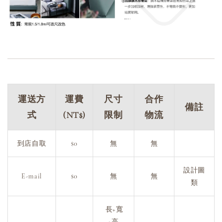
運送方
運費
尺寸
合作
備註
式
(NT$)
限制
物流
到店自取
$0
無
無
設計圖
E-mail
$0
無
無
類
長+寬
+高