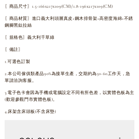
〖商品尺寸〗1.5-166x217x109(CM)/
1.8-196x217x109(CM)
〖商品材質〗進口義大利頭層真皮+鋼木排骨架+高密度海綿+不銹
鋼腳黑鈦拉絲
〖規格色〗義大利千草綠
〖備註〗
1.可選色訂製
2.本公司傢俱類產品90%為接單生產，交期約為50-60工作天，急
單請洽詢客服。
3.電子色卡會因為手機或電腦設定不同有所色差，以實體色板為主
(歡迎參觀門市實體色板)。
4.床架含床頭板(不含床墊)