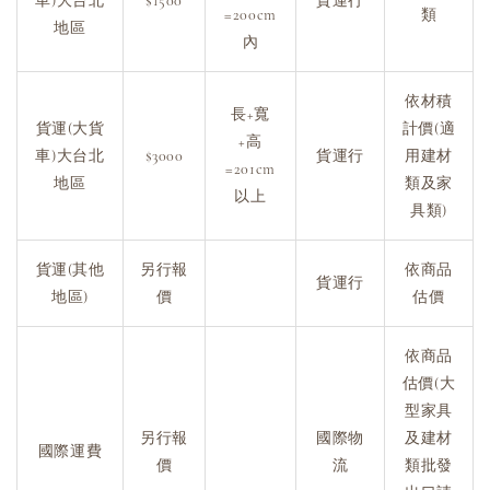
車)大台北
$1500
貨運行
=200cm
類
地區
內
依材積
長+寬
貨運(大貨
計價(適
+高
車)大台北
$3000
貨運行
用建材
=201cm
地區
類及家
以上
具類)
貨運(其他
另行報
依商品
貨運行
地區)
價
估價
依商品
估價(大
型家具
另行報
國際物
及建材
國際運費
價
流
類批發