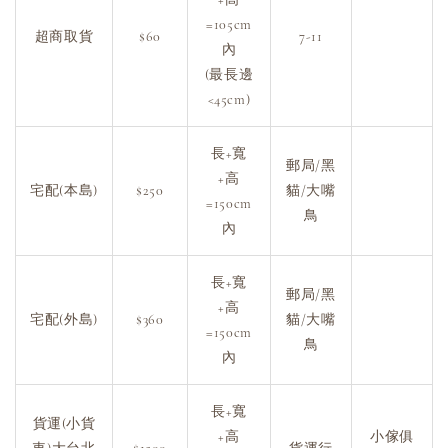
=105cm
超商取貨
$60
7-11
內
(最長邊
<45cm)
長+寬
郵局/黑
+高
宅配(本島)
$250
貓/大嘴
=150cm
鳥
內
長+寬
郵局/黑
+高
宅配(外島)
$360
貓/大嘴
=150cm
鳥
內
長+寬
貨運(小貨
+高
小傢俱