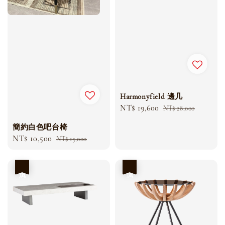
Harmonyfield 邊几
Sale
NT$ 19,600
Regular
NT$ 28,000
price
price
簡約白色吧台椅
Sale
NT$ 10,500
Regular
NT$ 15,000
price
price
優惠
優惠