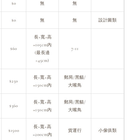
$0
無
無
$0
無
無
設計圖類
長+寬+高
=105cm內
$60
7-11
(最長邊
<45cm)
長+寬+高
郵局/黑貓/
$250
=150cm內
大嘴鳥
長+寬+高
郵局/黑貓/
$360
=150cm內
大嘴鳥
長+寬+高
$1500
貨運行
小傢俱類
=200cm內