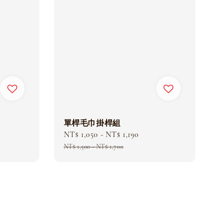
單桿毛巾掛桿組
Sale
NT$ 1,050
-
NT$ 1,190
Regular
price
price
NT$ 1,500
-
NT$ 1,700