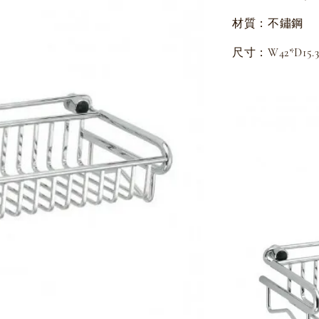
材質：不鏽鋼
尺寸：W42*D15.