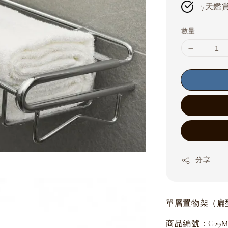
7天鑑賞期
數量
分享
單層置物架（扁
商品編號：G29MST