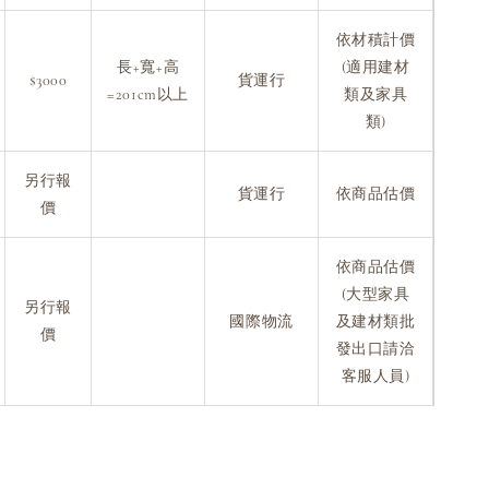
依材積計價
長+寬+高
(適用建材
$3000
貨運行
=201cm以上
類及家具
類)
另行報
貨運行
依商品估價
價
依商品估價
(大型家具
另行報
國際物流
及建材類批
價
發出口請洽
客服人員)