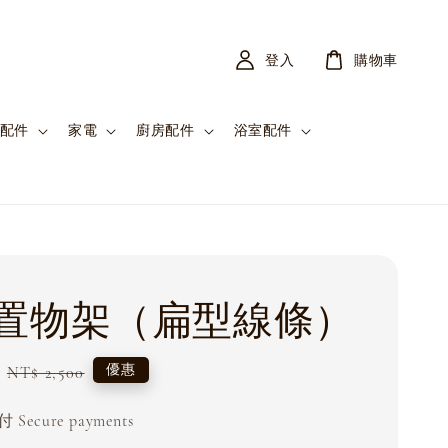
登入
購物車
配件
家電
廚房配件
浴室配件
置物架（扁型線條）
Regular
優惠
NT$ 2,500
price
Secure payments