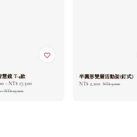
慧鏡 T-4款
半圓形雙層活動架(釘式)
00
-
NT$ 17,500
Regular
Sale
NT$ 2,100
Regular
NT$ 3,000
price
price
price
0
-
NT$ 25,000