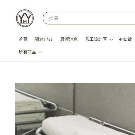
搜尋
首頁
關於YMY
最新消息
形工設計區
有鈦鍍
所有商品