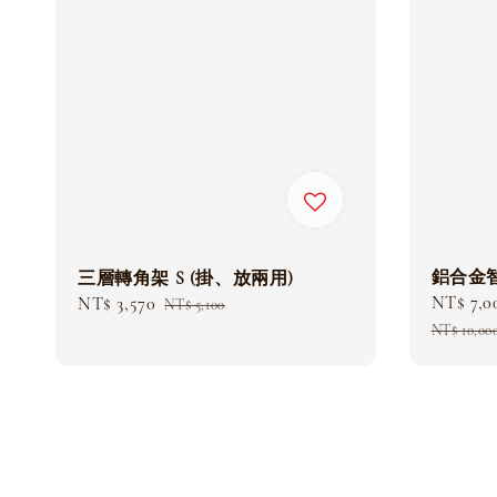
鋁合金智
三層轉角架 S (掛、放兩用)
Sale
NT$ 7,0
Sale
NT$ 3,570
Regular
NT$ 5,100
price
price
price
NT$ 10,00