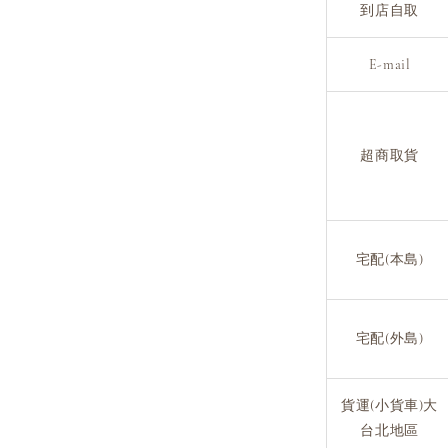
到店自取
E-mail
超商取貨
宅配(本島)
宅配(外島)
貨運(小貨車)大
台北地區