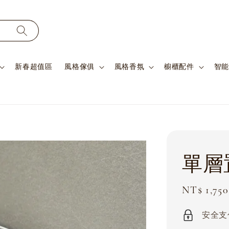
新春超值區
風格傢俱
風格香氛
櫥櫃配件
智能
單層
Sale
NT$ 1,750
price
安全支付 