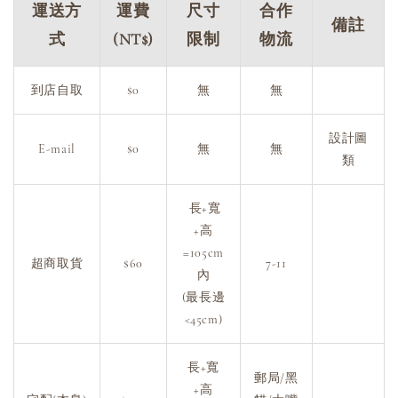
運送方
運費
尺寸
合作
備註
式
(NT$)
限制
物流
到店自取
$0
無
無
設計圖
E-mail
$0
無
無
類
長+寬
+高
=105cm
超商取貨
$60
7-11
內
(最長邊
<45cm)
長+寬
郵局/黑
+高