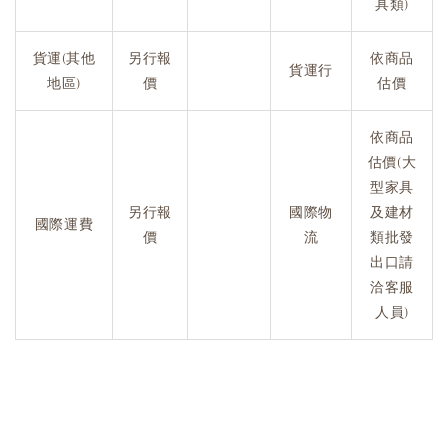
具類)
貨運(其他
另行報
依商品
貨運行
地區)
價
估價
依商品
估價(大
型家具
另行報
國際物
及建材
國際運費
價
流
類批發
出口請
洽客服
人員)