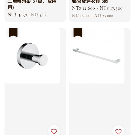
鋁合金穿衣鏡 S款
三層轉角架 S (掛、放兩
用)
Sale
NT$ 12,600
-
NT$ 17,500
Regu
Sale
NT$ 3,570
Regular
price
pric
NT$ 5,100
NT$ 18,000
-
NT$ 25,000
price
price
優惠
優惠