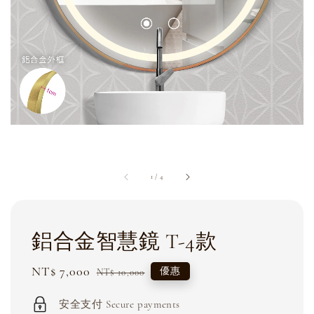
1
/
4
鋁合金智慧鏡 T-4款
Sale
NT$ 7,000
Regular
優惠
NT$ 10,000
price
price
安全支付 Secure payments