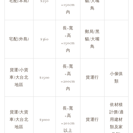
宅配(本島)
$250
貓/大嘴
=150cm
鳥
內
長+寬
郵局/黑
+高
宅配(外島)
$360
貓/大嘴
=150cm
鳥
內
長+寬
貨運(小貨
+高
小傢俱
車)大台北
$1500
貨運行
=200cm
類
地區
內
依材積
長+寬
貨運(大貨
計價(適
+高
車)大台北
$3000
貨運行
用建材
=201cm
地區
類及家
以上