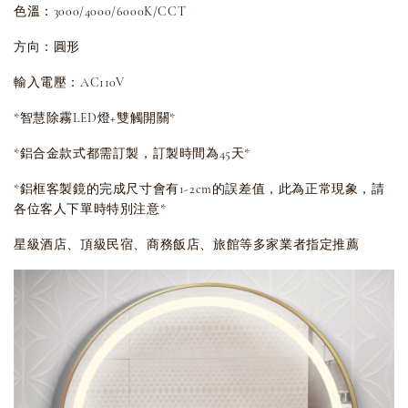
色溫：3000/4000/6000K/CCT
方向：圓形
輸入電壓：AC110V
*智慧除霧LED燈+雙觸開關*
*鋁合金款式都需訂製，訂製時間為45天*
*鋁框客製鏡的完成尺寸會有1-2cm的誤差值，此為正常現象，請
各位客人下單時特別注意*
星級酒店、頂級民宿、商務飯店、旅館等多家業者指定推薦