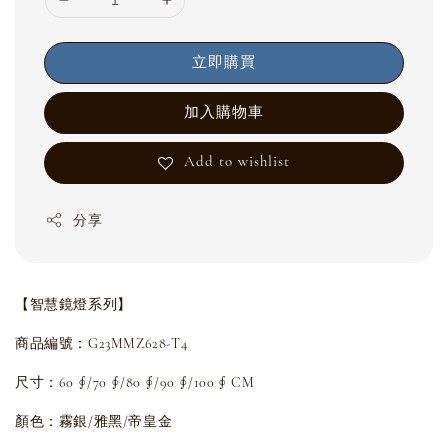
立即購買
加入購物車
Add to wishlist
分享
【智慧鏡燈系列】
商品編號：G23MMZ628-T4
尺寸：60 ∮/
70 ∮/
80 ∮/
90 ∮/100 ∮ CM
顏色：霧銀/雅黑/帝皇金