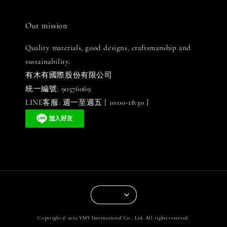
Our mission
Quality materials, good designs, craftsmanship and
sustainability.
有木有國際股份有限公司
統一編號: 90576069
LINE客服: 週一至週五 [ 10:00-18:30 ]
Copyright © 2022 YMY International Co., Ltd. All rights reserved.