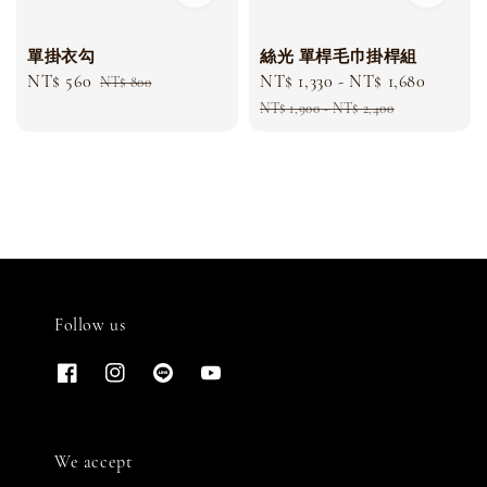
單掛衣勾
絲光 單桿毛巾掛桿組
Sale
NT$ 560
Regular
Sale
NT$ 1,330
-
NT$ 1,680
Regula
NT$ 800
price
price
price
price
NT$ 1,900
-
NT$ 2,400
Follow us
We accept