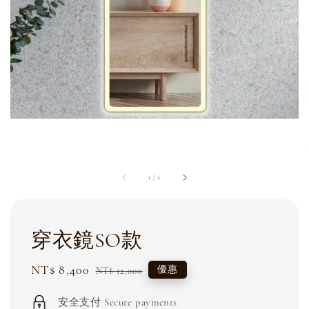
1
/
2
穿衣鏡SO款
Sale
NT$ 8,400
Regular
優惠
NT$ 12,000
price
price
安全支付 Secure payments