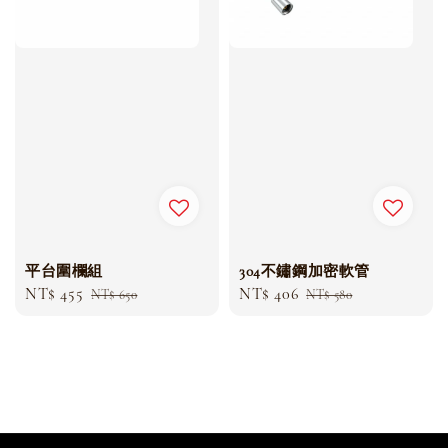
平台圍欄組
304不鏽鋼加密軟管
Sale
NT$ 455
Regular
Sale
NT$ 406
Regular
NT$ 650
NT$ 580
price
price
price
price