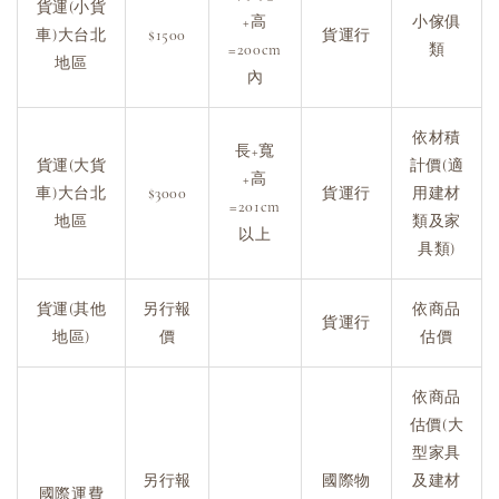
貨運(小貨
+高
小傢俱
車)大台北
$1500
貨運行
=200cm
類
地區
內
依材積
長+寬
貨運(大貨
計價(適
+高
車)大台北
$3000
貨運行
用建材
=201cm
地區
類及家
以上
具類)
貨運(其他
另行報
依商品
貨運行
地區)
價
估價
依商品
估價(大
型家具
另行報
國際物
及建材
國際運費