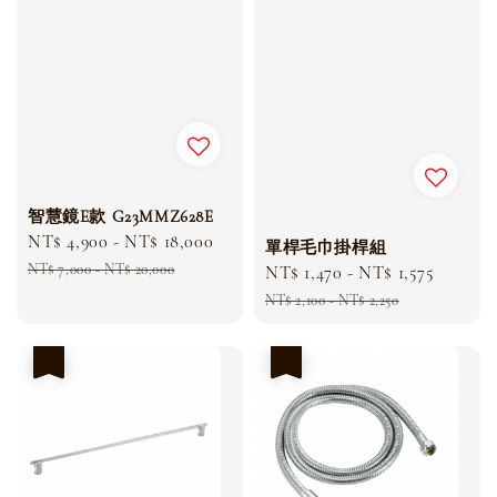
智慧鏡E款 G23MMZ628E
Sale
NT$ 4,900
-
NT$ 18,000
Regular
單桿毛巾掛桿組
price
price
NT$ 7,000
-
NT$ 20,000
Sale
NT$ 1,470
-
NT$ 1,575
Regula
price
price
NT$ 2,100
-
NT$ 2,250
優惠
優惠