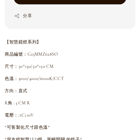
分享
【智慧鏡燈系列】
商品編號：G23MMZ628SO
尺寸：50*130/50*150 CM
色溫：3000/4000/6000K/CCT
方向：直式
R角 : 3 CM R
電壓：AC110V
*可客製化尺寸跟色溫*
*穿衣鏡智慧LED燈 + 單觸開關 的鏡子*