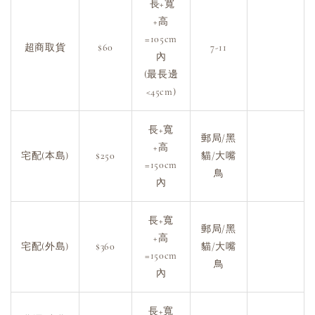
長+寬
+高
=105cm
超商取貨
$60
7-11
內
(最長邊
<45cm)
長+寬
郵局/黑
+高
宅配(本島)
$250
貓/大嘴
=150cm
鳥
內
長+寬
郵局/黑
+高
宅配(外島)
$360
貓/大嘴
=150cm
鳥
內
長+寬