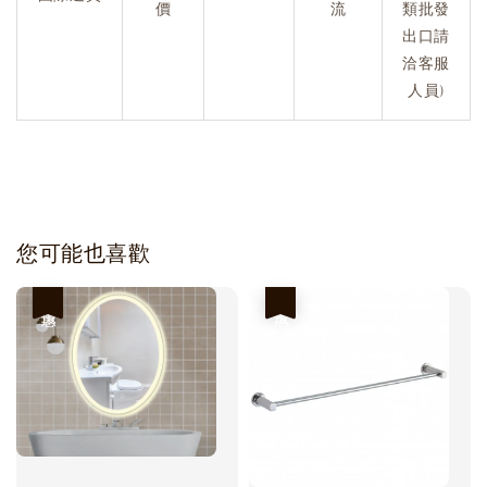
價
流
類批發
出口請
洽客服
人員)
您可能也喜歡
優惠
優惠