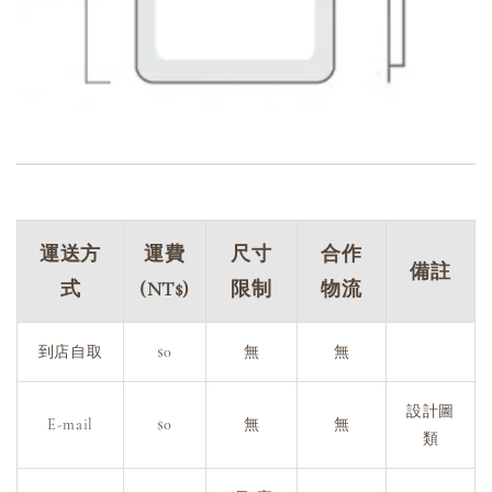
運送方
運費
尺寸
合作
備註
式
(NT$)
限制
物流
到店自取
$0
無
無
設計圖
E-mail
$0
無
無
類