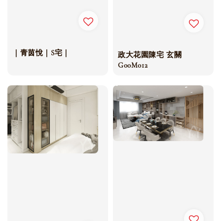
｜青茵悅｜S宅｜
政大花園陳宅 玄關
G00M012