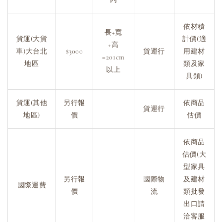
依材積
長+寬
貨運(大貨
計價(適
+高
車)大台北
$3000
貨運行
用建材
=201cm
地區
類及家
以上
具類)
貨運(其他
另行報
依商品
貨運行
地區)
價
估價
依商品
估價(大
型家具
另行報
國際物
及建材
國際運費
價
流
類批發
出口請
洽客服