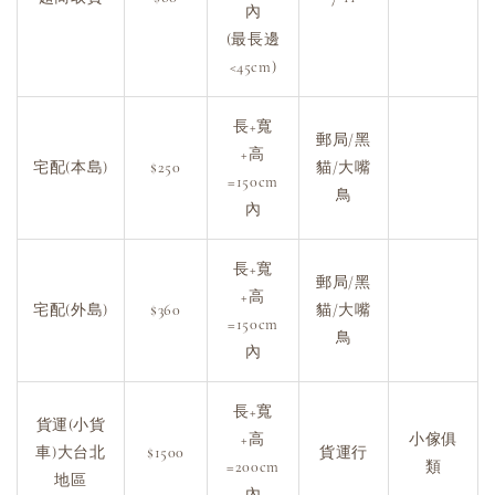
內
(最長邊
<45cm)
長+寬
郵局/黑
+高
宅配(本島)
$250
貓/大嘴
=150cm
鳥
內
長+寬
郵局/黑
+高
宅配(外島)
$360
貓/大嘴
=150cm
鳥
內
長+寬
貨運(小貨
+高
小傢俱
車)大台北
$1500
貨運行
=200cm
類
地區
內