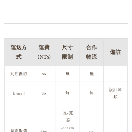
運送方
運費
尺寸
合作
備註
式
(NT$)
限制
物流
到店自取
$0
無
無
設計圖
E-mail
$0
無
無
類
長+寬
+高
=105cm
超商取貨
$60
7-11