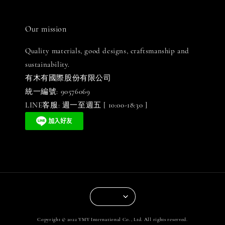
Our mission
Quality materials, good designs, craftsmanship and
sustainability.
有木有國際股份有限公司
統一編號: 90576069
LINE客服: 週一至週五 [ 10:00-18:30 ]
Copyright © 2022 YMY International Co., Ltd. All rights reserved.